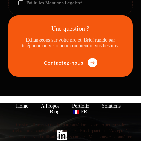
J'ai lu les
Mentions Légales
*
Une question ?
Échangeons sur votre projet. Brief rapide par
téléphone ou visio pour comprendre vos besoins.
Contactez-nous
Home
A Propos
Portfolio
Solutions
Blog
FR
Ce site utilise des cookies pour améliorer votre expérience de
navigation et analyser notre audience. En cliquant sur "Accepter",
vous consentez à l'utilisation de ces cookies. Vous pouvez paramétrer