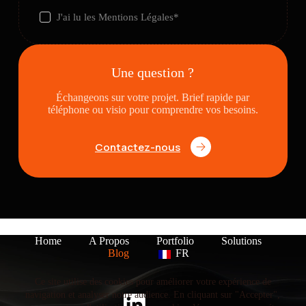
J'ai lu les
Mentions Légales
*
Une question ?
Échangeons sur votre projet. Brief rapide par
téléphone ou visio pour comprendre vos besoins.
Contactez-nous
Home
A Propos
Portfolio
Solutions
Blog
FR
Ce site utilise des cookies pour améliorer votre expérience de
navigation et analyser notre audience. En cliquant sur "Accepter",