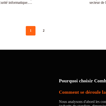
curité informatique.…
secteur de 
1
2
Pourquoi choisir Comhi
Comment se déroule la 
Nous analysons d'abord les cont
(gabarits du standiste, dimensi