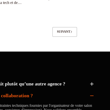
la tech et de…
SUIVANT
t plutôt qu’une autre agence ?
collaboration ?
raintes techniques fournies par l'organisateur de votre salon
ons, consignes d'impression). Nous validons ensemble