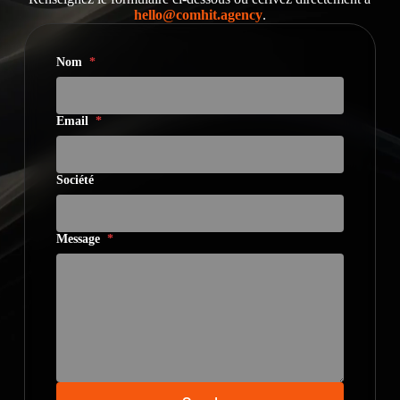
hello@comhit.agency
.
Nom
*
Email
*
Société
Message
*