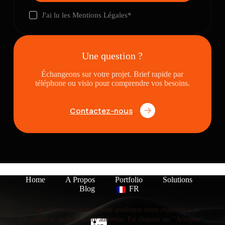
J'ai lu les
Mentions Légales
*
Une question ?
Échangeons sur votre projet. Brief rapide par
téléphone ou visio pour comprendre vos besoins.
Contactez-nous
Home
A Propos
Portfolio
Solutions
Blog
FR
Ce site utilise des cookies pour améliorer votre expérience de
navigation et analyser notre audience. En cliquant sur "Accepter",